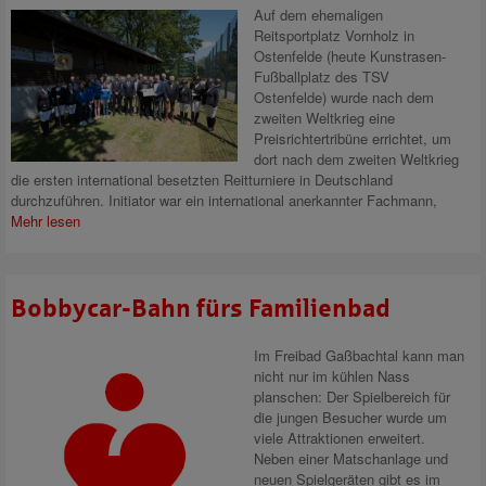
Auf dem ehemaligen
Reitsportplatz Vornholz in
Ostenfelde (heute Kunstrasen-
Fußballplatz des TSV
Ostenfelde) wurde nach dem
zweiten Weltkrieg eine
Preisrichtertribüne errichtet, um
dort nach dem zweiten Weltkrieg
die ersten international besetzten Reitturniere in Deutschland
durchzuführen. Initiator war ein international anerkannter Fachmann,
Mehr lesen
Bobbycar-Bahn fürs Familienbad
Im Freibad Gaßbachtal kann man
nicht nur im kühlen Nass
planschen: Der Spielbereich für
die jungen Besucher wurde um
viele Attraktionen erweitert.
Neben einer Matschanlage und
neuen Spielgeräten gibt es im