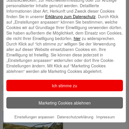
Heinz-Reckendrees-Stiftung ist
personalisierter Inhalte genutzt werden. Detaillierte
ein Erholungswald mit
Informationen über Art, Herkunft und Zweck dieser Cookies
Waldkindergarten und Waldschule
finden Sie in unserer
Erklärung zum Datenschutz
. Durch Klick
zur Förderung der Breitenbildung
auf „Einstellungen anpassen“ können Sie bestimmen, welche
über Wald, Wild und Jagd sowie
Cookies wir auf Grundlage Ihrer Einwilligung verwenden dürfen.
Schutz der heimischen Tierwelt
Sie haben außerdem die Möglichkeit, dem Einsatz von Cookies,
vorzuhalten.
Mehr lesen
die nicht Ihrer Einwilligung bedürfen,
hier
zu widersprechen.
Durch Klick auf “Ich stimme zu“ willigen Sie der Verwendung
aller auf dieser Website einsetzbaren Cookies ein. Ihre
Einwilligung ist freiwillig. Sie können diese jederzeit in
„Einstellungen anpassen“ widerrufen oder dort Ihre Cookie-
Einstellungen ändern. Mit Klick auf “Marketing Cookies
ablehnen“ werden alle Marketing Cookies abgelehnt.
Ich stimme zu
Kunst für Vier
Marketing Cookies ablehnen
Kunstausstellung "Kunst für Vier"
Einstellungen anpassen
Datenschutzerklärung
Impressum
Mehr lesen