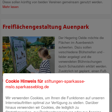
Diese sollen künftig von beiden Vereinen gemeinsam genutzt werden.
Mehr lesen
Freiflächengestaltung Auenpark
Der Hegering Oelde möchte die
Flächen im Auenbereich
aufwerten. Dazu sollen
verschiedene Blühstreifen und -
felder angelegt und die
verwendeten Blühmischungen
durch Schautafeln erklärt werden.
Zusätzlich ist geplant, einen Fuß-
Fühl-Weg zu gestalten.
Mehr
stiftungen-sparkasse-
Cookie Hinweis für
lesen
mslo.sparkasseblog.de
Wir verwenden Cookies, um Ihnen die Funktionen auf unseren
Mobiler Waldlehrpfad
Internetauftritten optimal zur Verfügung zu stellen. Darüber
hinaus verwenden wir Cookies, die lediglich zu
Nach der Stiftungssatzung der
Statistikzwecken, zur Reichweitenmessung oder zur Anzeige