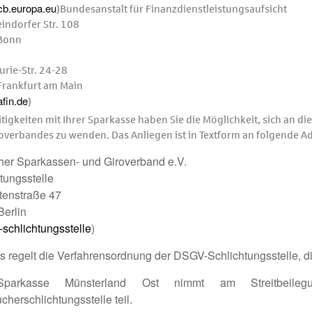
b.europa.eu
)Bundesanstalt für Finanzdienstleistungsaufsicht
indorfer Str. 108
Bonn
urie-Str. 24-28
rankfurt am Main
fin.de
)
eitig­keiten mit Ihrer Sparkasse haben Sie die Möglichkeit, sich an 
overbandes zu wenden. Das Anliegen ist in Textform an folgende Ad
her Sparkassen- und Giroverband e.V.
tungsstelle
tenstraße 47
Berlin
schlichtungsstelle
)
 regelt die Verfahrensordnung der DSGV-Schlichtungsstelle, di
parkasse Münsterland Ost nimmt am Streitbeilegun
cherschlichtungsstelle teil.