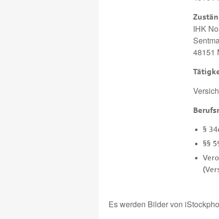
Zustän
IHK No
Sentma
48151 
Tätigke
Versich
Berufs
§ 34
§§ 5
Vero
(Ver
Es werden Bilder von iStockph