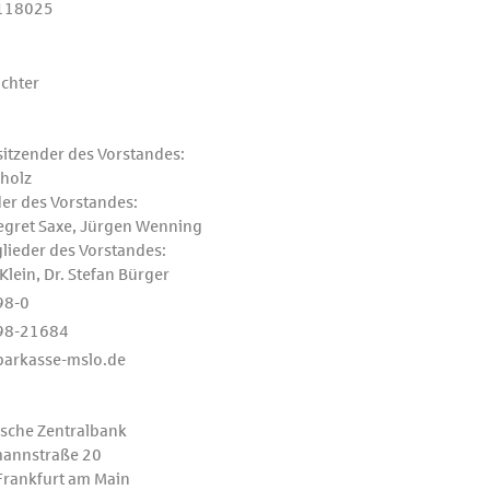
118025
ichter
rsitzender des Vorstandes:
cholz
der des Vorstandes:
egret Saxe, Jürgen Wenning
glieder des Vorstandes:
Klein, Dr. Stefan Bürger
98-0
98-21684
parkasse-mslo.de
sche Zentralbank
annstraße 20
rankfurt am Main