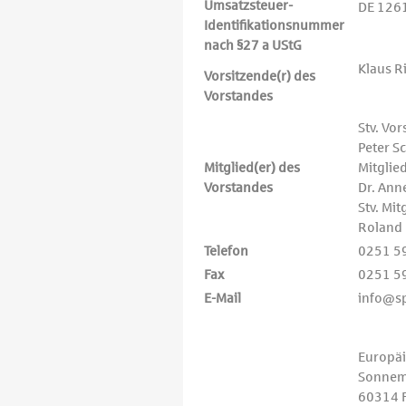
Umsatzsteuer-
DE 126
Identifikationsnummer
nach §27 a UStG
Klaus R
Vorsitzende(r) des
Vorstandes
Stv. Vo
Peter S
Mitglied(er) des
Mitglie
Vorstandes
Dr. Ann
Stv. Mit
Roland 
Telefon
0251 5
Fax
0251 5
E-Mail
info@s
Europäi
Sonnem
60314 F