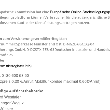
Europäische Online-Streitbeilegungs­p
opäische Kommission hat eine
eilegungsplattform können Verbraucher für die außer­gerichtliche B
lossenen Kauf- oder Dienstleistungsverträgen nutzen.
 zum Versicherungsvermittler-Register:
ernummer:Sparkasse Münsterland Ost: D-MGZL-6GC1Q-04
cherungs GmbH: D-DCST-XI7E8-63Deutscher Industrie- und Handels
Straße 29
erlin
mittlerregister.info
)
: 0180 600 58 50
zpreis 0,20 €/Anruf; Mobilfunkpreise maximal 0,60€/Anruf)
dige Aufsichtsbehörde:
rd Westfalen
ringer Weg 61
Münster