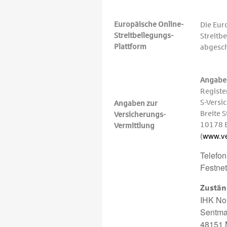
Europäische Online-
Die Eur
Streitbeilegungs-
Streitb
Plattform
abgesch
Angaben
Regist
S-Versi
Angaben zur
Breite 
Versicherungs-
10178 B
Vermittlung
www.ver
(
Telefon
Festnet
Zustän
IHK No
Sentma
48151 