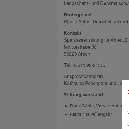
Landschafts- und Denkmalschut
Fördergebiet
Städte Ahlen, Drensteinfurt un
Kontakt
Sparkassenstiftung für Ahlen, D
Moltkestraße 38
59229 Ahlen
Tel. 0251/598-21557
Ansprechpartner/in
Katharina Pellengahr und Jost F
Stiftungsvorstand
Frank Böhle, Vorsitzender
Katharina Pellengahr