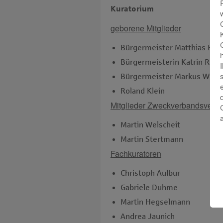
Kuratorium
g
eborene Mitglieder
Bürgermeister Matthias Har
Bürgermeisterin Katrin Reusc
Bürgermeister Markus Wiew
Roland Klein
Mitglieder Zweckverbandsver
Martin Welscheit
Martin Stertmann
Fachkuratoren
Christoph Aulbur
Gabriele Duhme
Martin Hegselmann
Andrea Jaunich