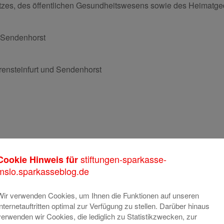
zes, des öffentlichen Gesundheitswesens sowie des Heimatg
d Sendenhorst
rensteinfurt und Sendenhorst
röbrich
stiftungen-sparkasse-
Cookie Hinweis für
mslo.sparkasseblog.de
Wir verwenden Cookies, um Ihnen die Funktionen auf unseren
Internetauftritten optimal zur Verfügung zu stellen. Darüber hinaus
verwenden wir Cookies, die lediglich zu Statistikzwecken, zur