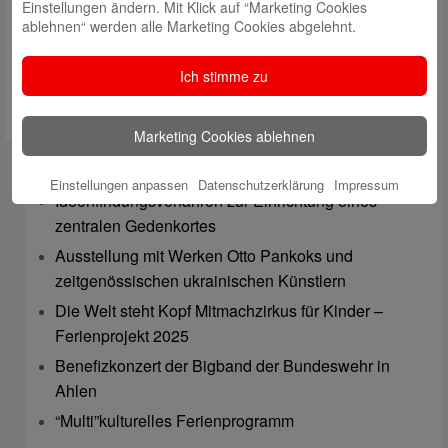
Einstellungen ändern. Mit Klick auf “Marketing Cookies
ablehnen“ werden alle Marketing Cookies abgelehnt.
Ich stimme zu
Marketing Cookies ablehnen
Neueste Beitrage
Einstellungen anpassen
Datenschutzerklärung
Impressum
Ideenfindungsverfahren zur Einrichtung eines
zentralen Gedenkortes
Ausstellung mit Werken Otto Pankoks und
zeitgenössischen ukrainischen Künstlern
Die Welt steht Kopf Mitmachzirkus für Kinder –
Ferienprojekt 2025
Benefizkonzert der Bigband der Bundeswehr in
Ahlen
“Multi”kulturelles Ferienprogramm