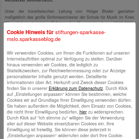
Nottbecker Sommernacht.
Unter der künstlerischen Leitung von Holger Blüder gestalten
maßgeblich das große Sinfonieorchester der Schule für Musik im Kreis
Warendorf sowie einige Solisten den Konzertabend am 17.06.2023.
Unter dem Motto „Zu Gast in Skandinavien“ kommen in diesem Jahr
stiftungen-sparkasse-
Cookie Hinweis für
Kompositionen aus Norwegen, Finnland und Schweden zu Gehör.
mslo.sparkasseblog.de
Die Veranstaltung dient in erster Linie dazu, Kinder und Jugendliche
musikalisch zu fördern und ihnen die Möglichkeit zu geben, ihr Können
Wir verwenden Cookies, um Ihnen die Funktionen auf unseren
als Solisten und als Chormitglieder einem großen Publikum von mehr
Internetauftritten optimal zur Verfügung zu stellen. Darüber
als 1.000 Besuchern zu präsentieren.
hinaus verwenden wir Cookies, die lediglich zu
Statistikzwecken, zur Reichweitenmessung oder zur Anzeige
personalisierter Inhalte genutzt werden. Detaillierte
Informationen über Art, Herkunft und Zweck dieser Cookies
finden Sie in unserer
Erklärung zum Datenschutz
. Durch Klick
auf „Einstellungen anpassen“ können Sie bestimmen, welche
Cookies wir auf Grundlage Ihrer Einwilligung verwenden dürfen.
Sie haben außerdem die Möglichkeit, dem Einsatz von Cookies,
die nicht Ihrer Einwilligung bedürfen,
hier
zu widersprechen.
Durch Klick auf “Ich stimme zu“ willigen Sie der Verwendung
aller auf dieser Website einsetzbaren Cookies ein. Ihre
Einwilligung ist freiwillig. Sie können diese jederzeit in
„Einstellungen anpassen“ widerrufen oder dort Ihre Cookie-