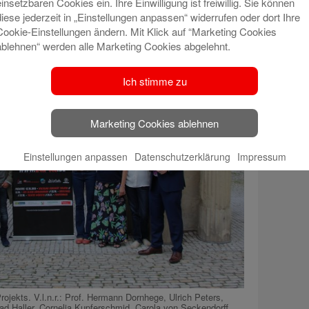
einsetzbaren Cookies ein. Ihre Einwilligung ist freiwillig. Sie können
diese jederzeit in „Einstellungen anpassen“ widerrufen oder dort Ihre
Cookie-Einstellungen ändern. Mit Klick auf “Marketing Cookies
ablehnen“ werden alle Marketing Cookies abgelehnt.
Ich stimme zu
Marketing Cookies ablehnen
Einstellungen anpassen
Datenschutzerklärung
Impressum
jekts. V.l.n.r.: Prof. Hermann Dornhege, Ulrich Peters,
ad Haller, Cornelia Kupferschmid, Carola von Seckendorff,