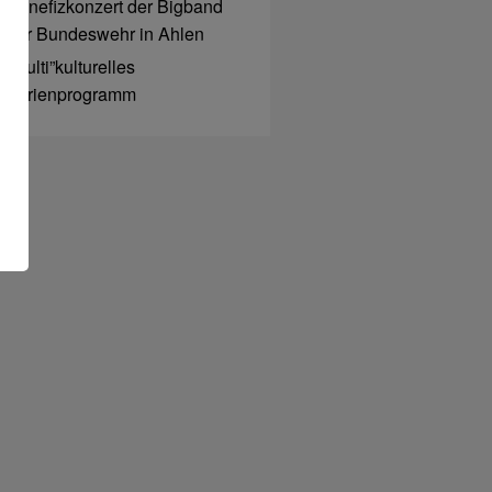
Benefizkonzert der Bigband
der Bundeswehr in Ahlen
“Multi”kulturelles
Ferienprogramm