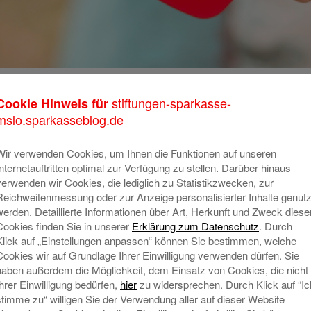
ünster
stiftungen-sparkasse-
Cookie Hinweis für
N
mslo.sparkasseblog.de
ewesenen künstlerischen Aktion begeben sich
Wir verwenden Cookies, um Ihnen die Funktionen auf unseren
ammen auf die Suche nach dem Puls der Stadt.
Internetauftritten optimal zur Verfügung zu stellen. Darüber hinaus
verwenden wir Cookies, die lediglich zu Statistikzwecken, zur
nden-Theatererlebnis an den Schnittstellen von
Reichweitenmessung oder zur Anzeige personalisierter Inhalte genutz
tallation, Recherche- und Dokumentationsprojekt
werden. Detaillierte Informationen über Art, Herkunft und Zweck diese
tober 2018 seine Premiere feiert. In „24 Stunden
Cookies finden Sie in unserer
Erklärung zum Datenschutz
. Durch
t der Menschen in Münster. Die Kulturstiftung der
Klick auf „Einstellungen anpassen“ können Sie bestimmen, welche
Cookies wir auf Grundlage Ihrer Einwilligung verwenden dürfen. Sie
m innovativen Projekt als Förderer aktiv, denn die
haben außerdem die Möglichkeit, dem Einsatz von Cookies, die nicht
, was den Herzschlag dieser Stadt ausmacht.
Ihrer Einwilligung bedürfen,
hier
zu widersprechen. Durch Klick auf “Ic
stimme zu“ willigen Sie der Verwendung aller auf dieser Website