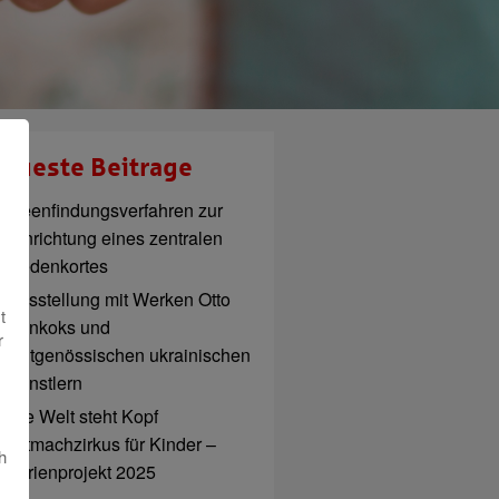
eueste Beitrage
Ideenfindungsverfahren zur
Einrichtung eines zentralen
Gedenkortes
Ausstellung mit Werken Otto
t
Pankoks und
r
zeitgenössischen ukrainischen
Künstlern
Die Welt steht Kopf
Mitmachzirkus für Kinder –
h
Ferienprojekt 2025